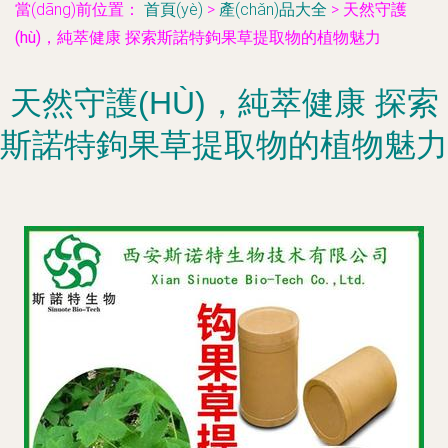
當(dāng)前位置：
首頁(yè)
>
產(chǎn)品大全
>
天然守護
(hù)，純萃健康 探索斯諾特鉤果草提取物的植物魅力
天然守護(HÙ)，純萃健康 探索
斯諾特鉤果草提取物的植物魅力