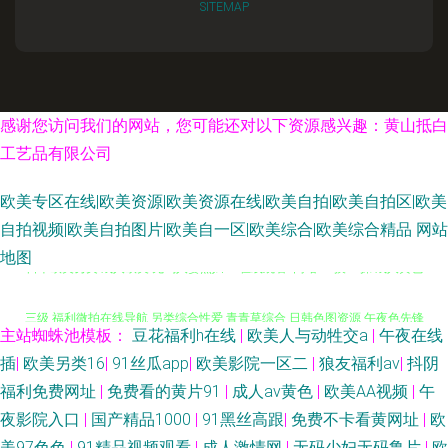
SITEMAP
感谢您访问我们的网站，您可能还对以下资源感兴趣：黄山抵白
工艺品有限公司
欧美专区在线|欧美资源|欧美资源在线|欧美自拍|欧美自拍区|欧美
自拍视频|欧美自拍图片|欧美自一区|欧美综合|欧美综合精品
网站
地图
日本欧美另类 成人欧美 无码人妻熟妇av 在线观看a网站 99摸99操 成人黄色
三级 福利微拍在线导航 另类综合性爱 青青草综合 日韩色图资源 午夜色先锋
主站蜘蛛池模板：
豆花福利h在线
|
欧美人与动牲交a
|
午夜在线
91丝袜网站 成人五区 国产高清在线 伦理片视频污污 日韩干逼网 午夜剧场成
插
|
欧美另类16
|
91丝瓜app
|
欧美影院一区二
|
狼友福利av
|
抖阴
福利免费网址
|
免费看的黄片91
|
成人av黄色
|
欧美AA视频
|
午
人网 亚洲欧洲成人另类 av福利网址 国内成人在线AⅤ 久草香蕉y 美女搞黄免
夜影院入口
|
国产精品1000
|
91黑丝高跟
|
免费不卡看黄网址
|
欧
美97色色
|
91精品视频观看
|
成人激情网
|
无码少妇无码鲁片
|
欧