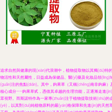
追求自然與健康的現(xiàn)代浪潮中，植物提取物以其獨(dú)特
物活性和天然屬性，日益成為保健品、醫(yī)藥及化妝品領(lǐng)
(guān)注的焦點(diǎn)。其中，鉤果草（又稱(chēng)南非鉤麻）
核心成分——鉤果草甙，憑借其卓越的生理功能，正逐漸走進(jìn
眾視野。而斯諾特作為一家專(zhuān)注于植物提取技術(shù)的
(yè)，以其對(duì)純植物原料的嚴(yán)格保障和先進(jìn)的天然