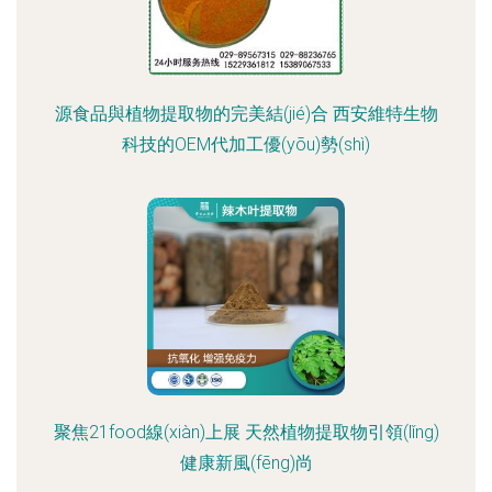
源食品與植物提取物的完美結(jié)合 西安維特生物
科技的OEM代加工優(yōu)勢(shì)
聚焦21food線(xiàn)上展 天然植物提取物引領(lǐng)
健康新風(fēng)尚