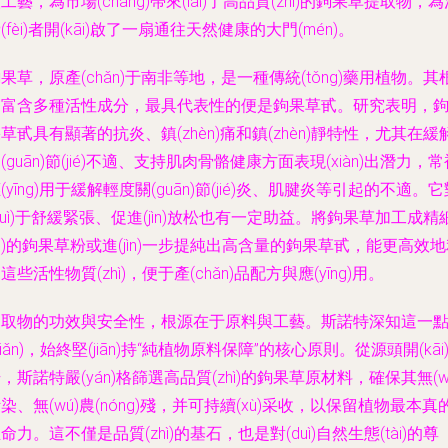
工藝，為市場(chǎng)帶來(lái)了高品質(zhì)的鉤果草提取物，
(fèi)者開(kāi)啟了一扇通往天然健康的大門(mén)。
果草，原產(chǎn)于南非等地，是一種傳統(tǒng)藥用植物。其
部富含多種活性成分，最具代表性的便是鉤果草甙。研究表明，
草甙具有顯著的抗炎、鎮(zhèn)痛和鎮(zhèn)靜特性，尤其在緩
(guān)節(jié)不適、支持肌肉骨骼健康方面表現(xiàn)出潛力，
(yīng)用于緩解輕度關(guān)節(jié)炎、肌腱炎等引起的不適。
duì)于舒緩緊張、促進(jìn)放松也有一定助益。將鉤果草加工成精
xì)的鉤果草粉或進(jìn)一步提純出高含量的鉤果草甙，能更高效
這些活性物質(zhì)，便于產(chǎn)品配方與應(yīng)用。
提取物的功效與安全性，根源在于原料與工藝。斯諾特深知這一
diǎn)，始終堅(jiān)持“純植物原料保障”的核心原則。從源頭開(kāi
，斯諾特嚴(yán)格篩選高品質(zhì)的鉤果草原材料，確保其無(w
染、無(wú)農(nóng)殘，并可持續(xù)采收，以保留植物最本真
命力。這不僅是品質(zhì)的基石，也是對(duì)自然生態(tài)的尊