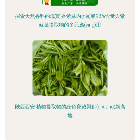
探索天然香料的瑰寶 香紫蘇內(nèi)酯98%含量與紫
蘇葉提取物的多元應(yīng)用
陜西西安 植物提取物的綠色寶藏與創(chuàng)新高
地