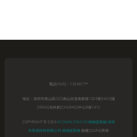
電話(HUÀ)：1324617**
地址：深圳市南山區(QŪ)南山街道南新路1024號(HÀO)陽
(YÁNG)光科創(CHUÀNG)中心B座1412
COPYRIGHT © 2026
M.CNAN.COM.CN
植物提取物
深圳
市美億科技有限公司
植物提取物
版權(QUÁN)所有