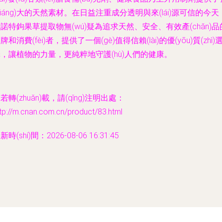
qiáng)大的天然素材。在日益注重成分透明與來(lái)源可信的今天
諾特鉤果草提取物無(wú)疑為追求天然、安全、有效產(chǎn)品
牌和消費(fèi)者，提供了一個(gè)值得信賴(lài)的優(yōu)質(zhì)
，讓植物的力量，更純粹地守護(hù)人們的健康。
若轉(zhuǎn)載，請(qǐng)注明出處：
tp://m.cnan.com.cn/product/83.html
新時(shí)間：2026-08-06 16:31:45