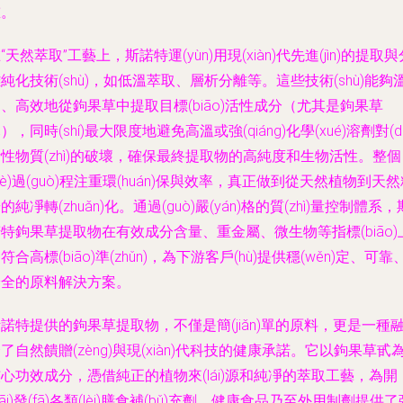
重。
“天然萃取”工藝上，斯諾特運(yùn)用現(xiàn)代先進(jìn)的提取與
純化技術(shù)，如低溫萃取、層析分離等。這些技術(shù)能夠
、高效地從鉤果草中提取目標(biāo)活性成分（尤其是鉤果草
），同時(shí)最大限度地避免高溫或強(qiáng)化學(xué)溶劑對(du
性物質(zhì)的破壞，確保最終提取物的高純度和生物活性。整個
gè)過(guò)程注重環(huán)保與效率，真正做到從天然植物到天
的純凈轉(zhuǎn)化。通過(guò)嚴(yán)格的質(zhì)量控制體系，
特鉤果草提取物在有效成分含量、重金屬、微生物等指標(biāo)
符合高標(biāo)準(zhǔn)，為下游客戶(hù)提供穩(wěn)定、可靠
安全的原料解決方案。
諾特提供的鉤果草提取物，不僅是簡(jiǎn)單的原料，更是一種
了自然饋贈(zèng)與現(xiàn)代科技的健康承諾。它以鉤果草甙
心功效成分，憑借純正的植物來(lái)源和純凈的萃取工藝，為開
kāi)發(fā)各類(lèi)膳食補(bǔ)充劑、健康食品乃至外用制劑提供了